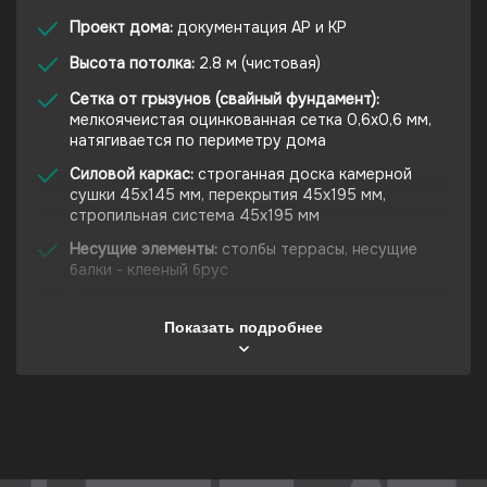
Проект дома:
документация АР и КР
Высота потолка:
2.8 м (чистовая)
Сетка от грызунов (свайный фундамент):
мелкоячеистая оцинкованная сетка 0,6х0,6 мм,
натягивается по периметру дома
Силовой каркас:
строганная доска камерной
сушки 45x145 мм, перекрытия 45х195 мм,
стропильная система 45х195 мм
Несущие элементы:
столбы террасы, несущие
балки - клееный брус
Чистовая кровля:
комплект металлочерепицы
GRANDLINE SATIN MATT 0,5 мм
Показать подробнее
Окна:
VEKA SOFTLINE 70 мм с
энергосбережением (с проклейкой
пароизоляционной, герметизирующей и
гидроизоляционной лентами), ламинация с
наружной стороны, металлические отливы,
москитные сетки