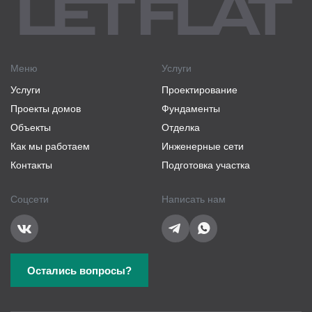
Входная дверь:
VEKA SOFTLINE 70 мм с
энергосбережением и ламинацией снаружи
Утепление дома:
плитный базальтовый
утеплитель Rockwool Каркас Баттс 37 кг/м3
(стены 150 мм, перекрытие 200 мм, кровля 250
Меню
Услуги
мм, перегородки 100 мм)
Услуги
Проектирование
Пароизоляция дома:
пароизоляционная пленка
Проекты домов
Фундаменты
DELTA DAWI 200, проклеенная лентой DELTA-
INSIDE-Band I60
Объекты
Отделка
Как мы работаем
Инженерные сети
Ветро-влагозащита:
плиты Beltermo TOP шип-паз
35 мм
Контакты
Подготовка участка
Водосточная система:
комплект Docke PREMIUM
Соцсети
Написать нам
Снегозадержание:
комплект трубчатых
металлических снегозадержателей GrandLine
Наружная отделка дома:
скандинавская доска с
поднятым ворсом, окрашенная на производстве
KRASKIDOSKI (срок службы от 10 лет)
Остались вопросы?
Половое покрытие (предчистовое):
QuickDeck
Professional 22 мм шип-паз с проклейкой стыков